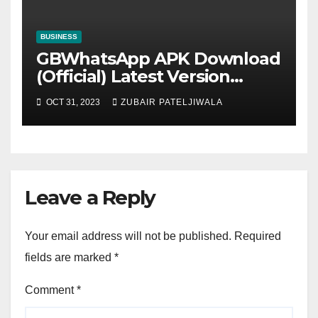
BUSINESS
GBWhatsApp APK Download
(Official) Latest Version
November 2023
OCT 31, 2023
ZUBAIR PATELJIWALA
Leave a Reply
Your email address will not be published.
Required
fields are marked
*
Comment
*