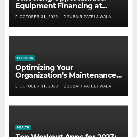
Equipment Financing at
Auctions
OCTOBER 31, 2023
ZUBAIR PATELJIWALA
BUSINESS
Optimizing Your
Organization’s Maintenance
Strategy for Efficiency and
OCTOBER 31, 2023
ZUBAIR PATELJIWALA
Sustainability
HEALTH
Top Workout Apps for 2023: