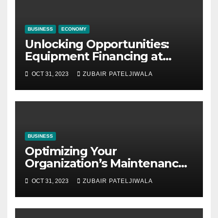
BUSINESS
ECONOMY
Unlocking Opportunities:
Equipment Financing at
Auctions
OCT 31, 2023
ZUBAIR PATELJIWALA
BUSINESS
Optimizing Your
Organization’s Maintenance
Strategy for Efficiency and
OCT 31, 2023
ZUBAIR PATELJIWALA
Sustainability