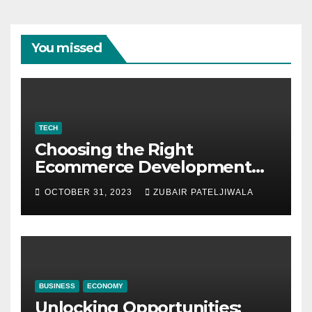
You missed
TECH
Choosing the Right
Ecommerce Development
Company for Your Business
OCTOBER 31, 2023
ZUBAIR PATELJIWALA
BUSINESS
ECONOMY
Unlocking Opportunities: