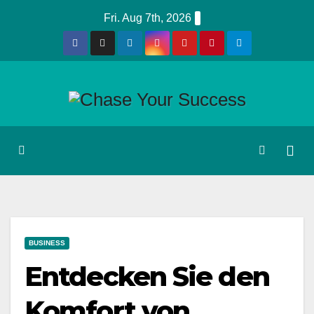
Skip
Fri. Aug 7th, 2026
to
content
BUSINESS
Entdecken Sie den
Komfort von