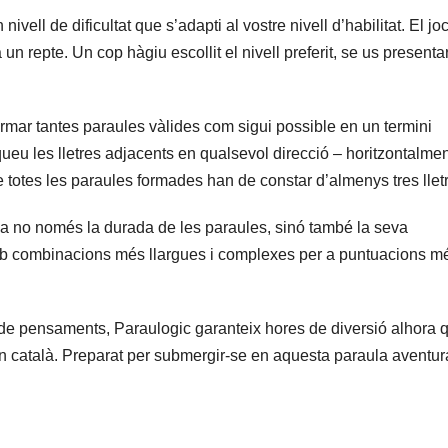
ell de dificultat que s’adapti al vostre nivell d’habilitat. El jo
un repte. Un cop hàgiu escollit el nivell preferit, se us presenta
ormar tantes paraules vàlides com sigui possible en un termini
ueu les lletres adjacents en qualsevol direcció – horitzontalmen
totes les paraules formades han de constar d’almenys tres llet
a no només la durada de les paraules, sinó també la seva
mb combinacions més llargues i complexes per a puntuacions m
 de pensaments, Paraulogic garanteix hores de diversió alhora 
s en català. Preparat per submergir-se en aquesta paraula aventu