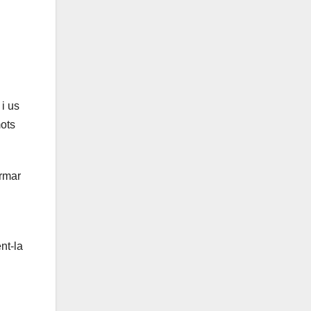
i us
ots
ormar
nt-la