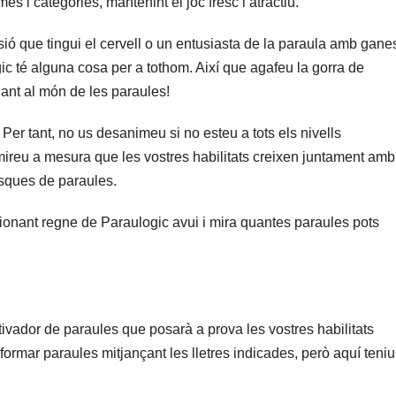
es i categories, mantenint el joc fresc i atractiu.
ió que tingui el cervell o un entusiasta de la paraula amb gane
gic té alguna cosa per a tothom. Així que agafeu la gorra de
ant al món de les paraules!
Per tant, no us desanimeu si no esteu a tots els nivells
ireu a mesura que les vostres habilitats creixen juntament amb
osques de paraules.
ionant regne de Paraulogic avui i mira quantes paraules pots
ivador de paraules que posarà a prova les vostres habilitats
 formar paraules mitjançant les lletres indicades, però aquí teniu