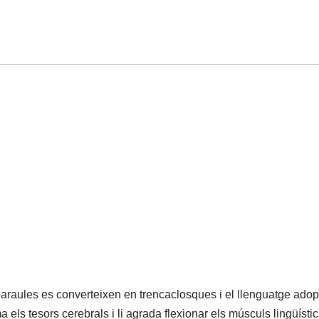
 paraules es converteixen en trencaclosques i el llenguatge adop
els tesors cerebrals i li agrada flexionar els músculs lingüístic