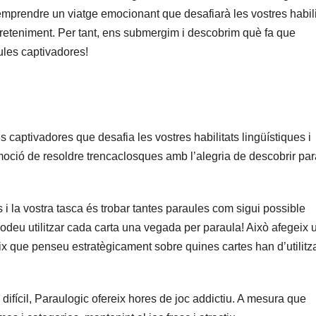
emprendre un viatge emocionant que desafiarà les vostres habili
reteniment. Per tant, ens submergim i descobrim què fa que
ules captivadores!
 captivadores que desafia les vostres habilitats lingüístiques i
moció de resoldre trencaclosques amb l’alegria de descobrir pa
 i la vostra tasca és trobar tantes paraules com sigui possible
deu utilitzar cada carta una vegada per paraula! Això afegeix 
ix que penseu estratègicament sobre quines cartes han d’utilitza
difícil, Paraulogic ofereix hores de joc addictiu. A mesura que