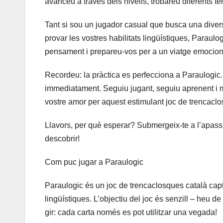
avanceu a través dels nivells, trobareu diferents tem
Tant si sou un jugador casual que busca una divers
provar les vostres habilitats lingüístiques, Paraulo
pensament i prepareu-vos per a un viatge emocion
Recordeu: la pràctica es perfecciona a Paraulogic. 
immediatament. Seguiu jugant, seguiu aprenent i m
vostre amor per aquest estimulant joc de trencacl
Llavors, per què esperar? Submergeix-te a l’apass
descobrir!
Com puc jugar a Paraulogic
Paraulogic és un joc de trencaclosques català capt
lingüístiques. L’objectiu del joc és senzill – heu de
gir: cada carta només es pot utilitzar una vegada!