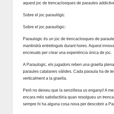
aquest joc de trencaclosques de paraules addictiv
Sobre el joc paraulògic
Sobre el joc paraulògic:
Paraulogic és un joc de trencaclosques de paraules 
mantindrà entretinguts durant hores. Aquest inno
encreuats per crear una experiència única de joc.
A Paraulogic, els jugadors reben una graella plena
paraules catalanes vàlides. Cada paraula ha de teni
verticalment a la graella.
Però no deixeu que la senzillesa us enganyi! A mesu
encara més satisfactòria quan resolgueu un trencac
sempre hi ha alguna cosa nova per descobrir a Pa