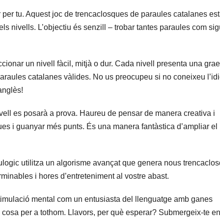
per tu. Aquest joc de trencaclosques de paraules catalanes es
els nivells. L’objectiu és senzill – trobar tantes paraules com sig
cionar un nivell fàcil, mitjà o dur. Cada nivell presenta una grae
 paraules catalanes vàlides. No us preocupeu si no coneixeu l’id
anglès!
rvell es posarà a prova. Haureu de pensar de manera creativa i
gues i guanyar més punts. És una manera fantàstica d’ampliar el
ulogic utilitza un algorisme avançat que genera nous trencaclo
rminables i hores d’entreteniment al vostre abast.
stimulació mental com un entusiasta del llenguatge amb ganes
una cosa per a tothom. Llavors, per què esperar? Submergeix-te e