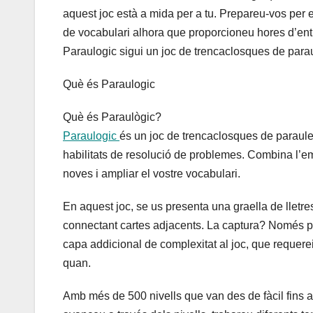
aquest joc està a mida per a tu. Prepareu-vos per 
de vocabulari alhora que proporcioneu hores d’ent
Paraulogic sigui un joc de trencaclosques de para
Què és Paraulogic
Què és Paraulògic?
Paraulogic
és un joc de trencaclosques de paraules
habilitats de resolució de problemes. Combina l’e
noves i ampliar el vostre vocabulari.
En aquest joc, se us presenta una graella de lletres
connectant cartes adjacents. La captura? Només po
capa addicional de complexitat al joc, que requere
quan.
Amb més de 500 nivells que van des de fàcil fins a 