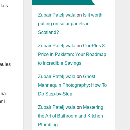
tats
Zubair Pateljiwala
on
Is it worth
putting on solar panels in
Scotland?
Zubair Pateljiwala
on
OnePlus 8
Price in Pakistan: Your Roadmap
to Incredible Savings
raules
Zubair Pateljiwala
on
Ghost
Mannequin Photography: How To
una
Do Step-by-Step
r i
Zubair Pateljiwala
on
Mastering
the Art of Bathroom and Kitchen
Plumbing