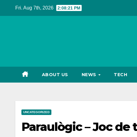
Skip
Fri. Aug 7th, 2026
2:08:22 PM
to
content
ABOUT US
NEWS
TECH
UNCATEGORIZED
Paraulògic – Joc de