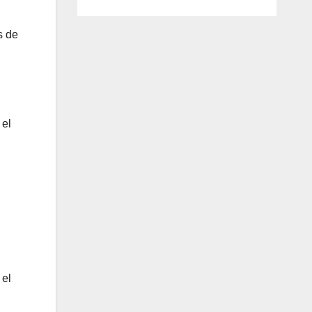
s de
 el
 el