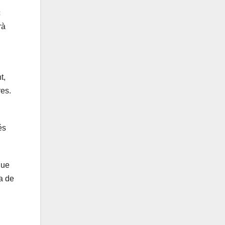
c
rà
t,
res.
és
que
ra de