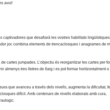
es avui!
captivadores que desafiarà les vostres habilitats lingüístiques 
vador joc combina elements de trencaclosques i anagrames de m
 de cartes jumpades. L’objectiu és reorganitzar les cartes per f
r almenys tres lletres de llarg i es pot formar horitzontalment o
ra que avanceu a través dels nivells, augmenta la dificultat, fe
losques difícil. Amb centenars de nivells elaborats amb cura,
raulogic.