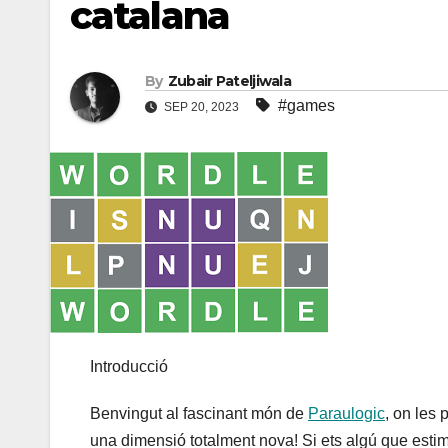
catalana
By
Zubair Pateljiwala
#games
SEP 20, 2023
Introducció
Benvingut al fascinant món de
Paraulogic
, on les
una dimensió totalment nova! Si ets algú que estima 