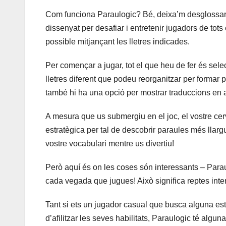
Com funciona Paraulogic? Bé, deixa’m desglossar 
dissenyat per desafiar i entretenir jugadors de tots 
possible mitjançant les lletres indicades.
Per començar a jugar, tot el que heu de fer és selec
lletres diferent que podeu reorganitzar per formar
també hi ha una opció per mostrar traduccions en 
A mesura que us submergiu en el joc, el vostre ce
estratègica per tal de descobrir paraules més llar
vostre vocabulari mentre us divertiu!
Però aquí és on les coses són interessants – Para
cada vegada que jugues! Això significa reptes inte
Tant si ets un jugador casual que busca alguna e
d’afilitzar les seves habilitats, Paraulogic té alg