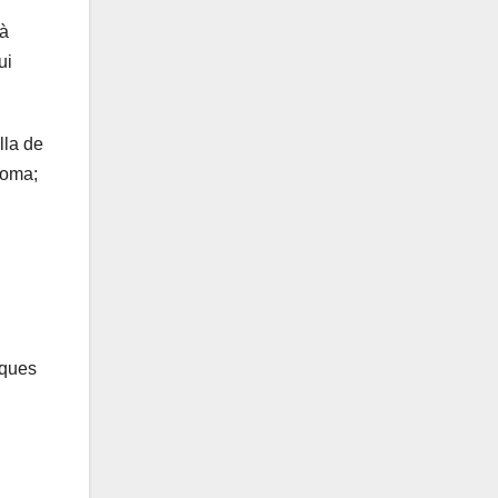
tà
ui
lla de
ioma;
sques
n