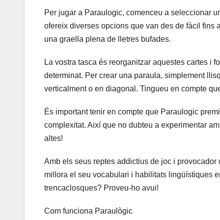
Per jugar a Paraulogic, comenceu a seleccionar un niv
ofereix diverses opcions que van des de fàcil fins a 
una graella plena de lletres bufades.
La vostra tasca és reorganitzar aquestes cartes i f
determinat. Per crear una paraula, simplement llisq
verticalment o en diagonal. Tingueu en compte que 
És important tenir en compte que Paraulogic premi
complexitat. Així que no dubteu a experimentar a
altes!
Amb els seus reptes addictius de joc i provocador
millora el seu vocabulari i habilitats lingüístique
trencaclosques? Proveu-ho avui!
Com funciona Paraulògic