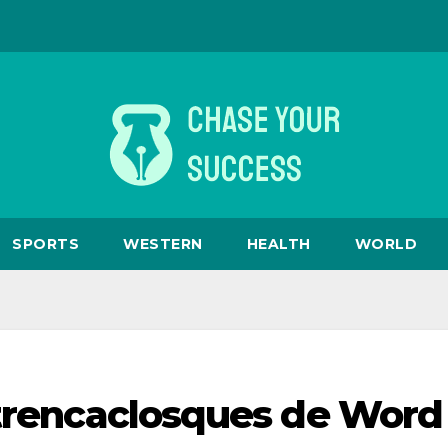
SPORTS
WESTERN
HEALTH
WORLD
 trencaclosques de Word