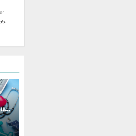
or
55-
ou