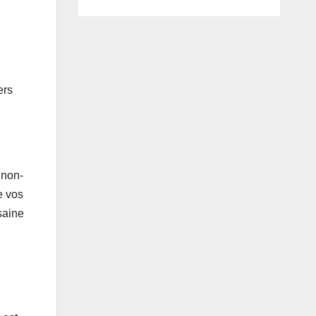
ers
 non-
e vos
saine