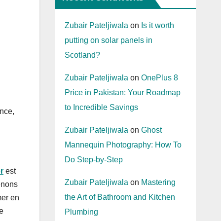
Zubair Pateljiwala
on
Is it worth
putting on solar panels in
Scotland?
Zubair Pateljiwala
on
OnePlus 8
Price in Pakistan: Your Roadmap
to Incredible Savings
nce,
Zubair Pateljiwala
on
Ghost
Mannequin Photography: How To
Do Step-by-Step
r
est
Zubair Pateljiwala
on
Mastering
renons
the Art of Bathroom and Kitchen
mer en
e
Plumbing