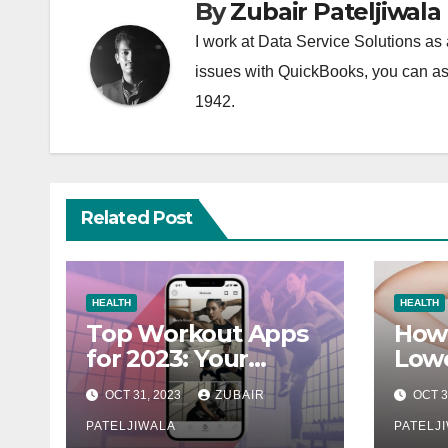
By
Zubair Pateljiwala
I work at Data Service Solutions as 
issues with QuickBooks, you can ask
1942.
Related Post
HEALTH
HEALTH
Top Workout Apps
How 
for 2023: Your
Lowe
Ultimate Fitness
OCT 31, 2023
ZUBAIR
OCT 3
Companions
PATELJIWALA
PATELJ