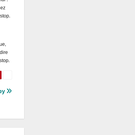
dez
stop.
ue,
dire
stop.
apy