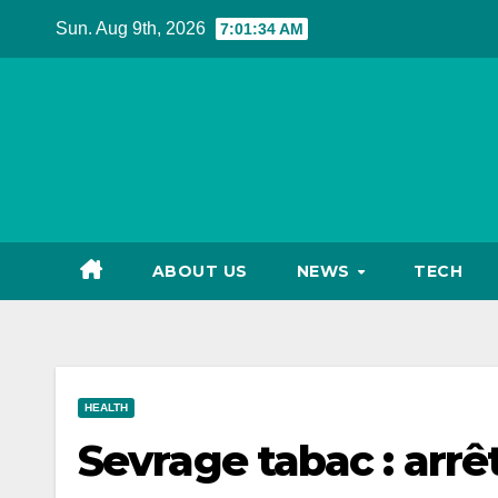
Skip
Sun. Aug 9th, 2026
7:01:35 AM
to
content
ABOUT US
NEWS
TECH
HEALTH
Sevrage tabac : arrê