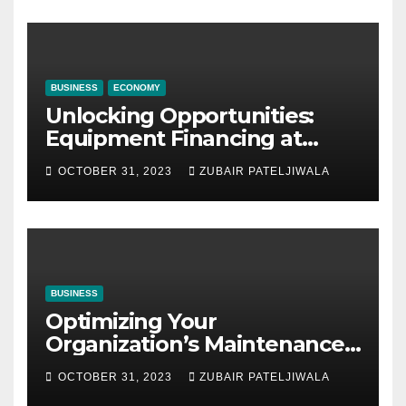
BUSINESS
ECONOMY
Unlocking Opportunities:
Equipment Financing at
Auctions
OCTOBER 31, 2023
ZUBAIR PATELJIWALA
BUSINESS
Optimizing Your
Organization’s Maintenance
Strategy for Efficiency and
OCTOBER 31, 2023
ZUBAIR PATELJIWALA
Sustainability