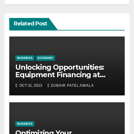
Related Post
BUSINESS
ECONOMY
Unlocking Opportunities:
Equipment Financing at
Auctions
OCT 31, 2023
ZUBAIR PATELJIWALA
BUSINESS
Optimizing Your