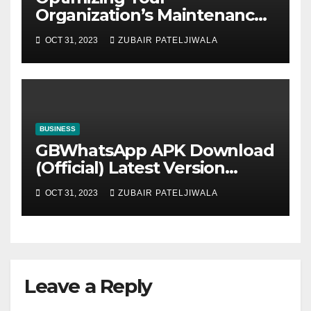
Organization’s Maintenance
Strategy for Efficiency and
OCT 31, 2023
ZUBAIR PATELJIWALA
Sustainability
BUSINESS
GBWhatsApp APK Download
(Official) Latest Version
November 2023
OCT 31, 2023
ZUBAIR PATELJIWALA
Leave a Reply