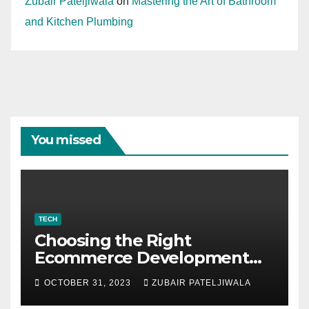
Zubair Pateljiwala
on
Mastering the Art of Bathroom
and Kitchen Plumbing
You missed
TECH
Choosing the Right
Ecommerce Development
Company for Your Business
OCTOBER 31, 2023
ZUBAIR PATELJIWALA